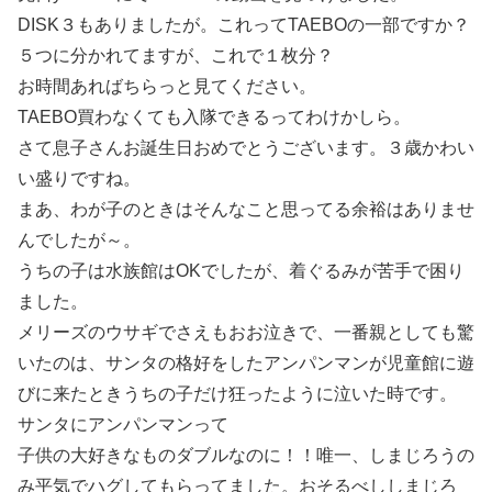
DISK３もありましたが。これってTAEBOの一部ですか？
５つに分かれてますが、これで１枚分？
お時間あればちらっと見てください。
TAEBO買わなくても入隊できるってわけかしら。
さて息子さんお誕生日おめでとうございます。３歳かわい
い盛りですね。
まあ、わが子のときはそんなこと思ってる余裕はありませ
んでしたが～。
うちの子は水族館はOKでしたが、着ぐるみが苦手で困り
ました。
メリーズのウサギでさえもおお泣きで、一番親としても驚
いたのは、サンタの格好をしたアンパンマンが児童館に遊
びに来たときうちの子だけ狂ったように泣いた時です。
サンタにアンパンマンって
子供の大好きなものダブルなのに！！唯一、しまじろうの
み平気でハグしてもらってました。おそるべししまじろ