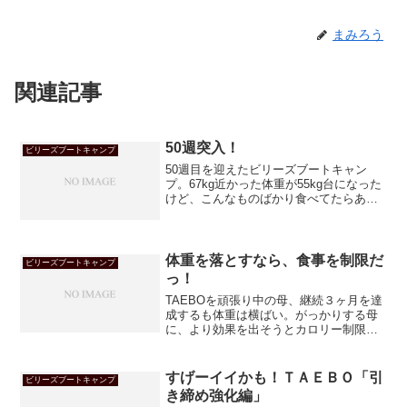
まみろう
関連記事
50週突入！
ビリーズブートキャンプ
50週目を迎えたビリーズブートキャン
プ。67kg近かった体重が55kg台になった
けど、こんなものばかり食べてたらあっ
という間に戻っちゃうんじゃ？！
体重を落とすなら、食事を制限だ
ビリーズブートキャンプ
っ！
TAEBOを頑張り中の母、継続３ヶ月を達
成するも体重は横ばい。がっかりする母
に、より効果を出そうとカロリー制限を
提案するまみろう。ところが・・・！
すげーイイかも！ＴＡＥＢＯ「引
ビリーズブートキャンプ
き締め強化編」