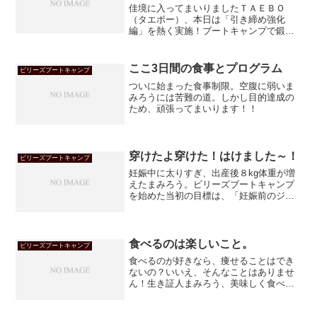
佳境に入ってまいりましたＴＡＥＢＯ
（タエボー）、本日は「引き締め強化
編」を熱く実施！ブートキャンプで鍛え
たまみろう、負けずに頑張れるのか！？
ここ3日間の食事とプログラム
ビリーズブートキャンプ
ついに始まった食事制限。空腹に弱いま
みろうには苦難の道。しかし目的達成の
ため、頑張ってまいります！！
穿けたよ穿けた！はけました～！
ビリーズブートキャンプ
妊娠中に太りすぎ、出産後８kg体重が増
えたまみろう。ビリーズブートキャンプ
を始めた当初の目標は、「妊娠前のジー
ンズを穿く」ことでした。それがつい
に、穿けたのです！まみろう感激！！
食べるのは楽しいこと。
ビリーズブートキャンプ
食べるのが好きなら、痩せることはでき
ないの？いいえ、そんなことはありませ
ん！生き証人まみろう、美味しく食べな
がら本日も頑張ってます！