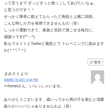
って言うまで ずっとずっと抱っこしてあげたいなぁ、
と思うのです＾＾
せっかく隊長に鍛えてもらった三角筋と上腕二頭筋、
こんな時しか力を発揮できませんもの（笑）
しっかり運動できて、家族と笑顔で過ごせる毎日に、
感謝☆です(*^－^)
私もウエイトとTaeboと腹筋とで トレーニングに励みます
わ(＊^▽^＊)
返信
まみろう
より:
2008年7月10日 4:54 PM
>>honetさん、いらっしゃいませ。
ありがとうございます。歳いってから男の子を産むと溺愛
振りがハンパじゃありませんわよ（笑）