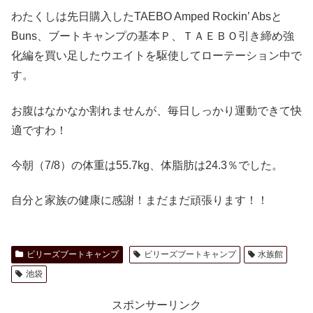
わたくしは先日購入したTAEBO Amped Rockin’ Absと
Buns、ブートキャンプの基本Ｐ、ＴＡＥＢＯ引き締め強
化編を買い足したウエイトを駆使してローテーション中で
す。
お腹はなかなか割れませんが、毎日しっかり運動できて快
適ですわ！
今朝（7/8）の体重は55.7kg、体脂肪は24.3％でした。
自分と家族の健康に感謝！まだまだ頑張ります！！
ビリーズブートキャンプ
ビリーズブートキャンプ
水族館
池袋
スポンサーリンク