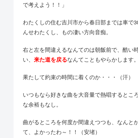
で考えよう！！」
わたくしの住む吉川市から春日部までは車で3
んせわたくし、もの凄い方向音痴。
右と左を間違えるなんてのは朝飯前で、酷い
い、
来た道を戻る
なんてこともやらかします
果たして約束の時間に着くのか・・・（汗）
いつもなら好きな曲を大音量で熱唱するとこ
な余裕もなし。
曲がるところを何度か間違えつつも、なんと
て、よかったわ～！！（安堵）