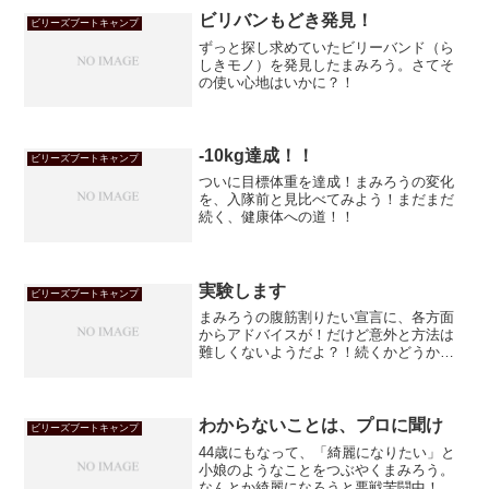
ビリバンもどき発見！
ビリーズブートキャンプ
ずっと探し求めていたビリーバンド（ら
しきモノ）を発見したまみろう。さてそ
の使い心地はいかに？！
-10kg達成！！
ビリーズブートキャンプ
ついに目標体重を達成！まみろうの変化
を、入隊前と見比べてみよう！まだまだ
続く、健康体への道！！
実験します
ビリーズブートキャンプ
まみろうの腹筋割りたい宣言に、各方面
からアドバイスが！だけど意外と方法は
難しくないようだよ？！続くかどうかが
肝なのは、ブートキャンプと同じこと！
わからないことは、プロに聞け
ビリーズブートキャンプ
44歳にもなって、「綺麗になりたい」と
小娘のようなことをつぶやくまみろう。
なんとか綺麗になろうと悪戦苦闘中！