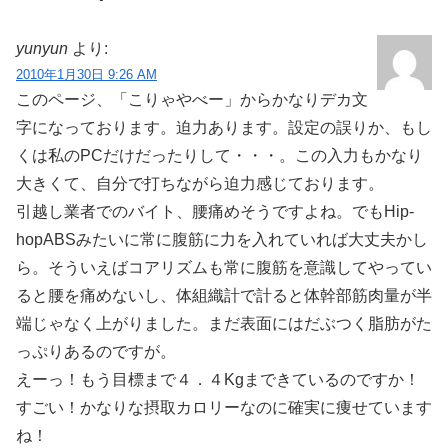
yunyun
より:
2010年1月30日 9:26 AM
このページ、「こりゃやべー」からかなりデカ文
字になっております。迫力あります。設定の誤りか、もし
くは私のPCだけだったりして・・・。この入力もかなり
大きくて、自分で打ちながら迫力感じております。
引越し業者でのバイト、腰痛めそうですよね。でもHip-
hopABSみたいに常に腹筋に力を入れていれば大丈夫かし
ら。そういえばコアリズムも常に腹筋を意識してやってい
ると腰を痛めないし、体組織計で計ると体幹部筋肉量が半
端じゃなく上がりました。まだ表面にはだぶつく脂肪がた
っぷりあるのですが。
えーっ！もう目標まで４．４Kgまできているのですか！
すごい！かなりな摂取カロリーなのに確実に痩せています
ね！