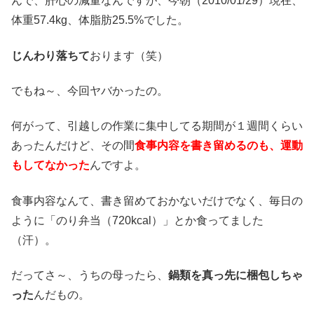
んで、肝心の減量なんですが、今朝（2010/01/29）現在、
体重57.4kg、体脂肪25.5%でした。
じんわり落ちて
おります（笑）
でもね～、今回ヤバかったの。
何がって、引越しの作業に集中してる期間が１週間くらい
あったんだけど、その間
食事内容を書き留めるのも、運動
もしてなかった
んですよ。
食事内容なんて、書き留めておかないだけでなく、毎日の
ように「のり弁当（720kcal）」とか食ってました
（汗）。
だってさ～、うちの母ったら、
鍋類を真っ先に梱包しちゃ
った
んだもの。