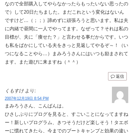
なので全部購入してやらなかったらもったいない思ったの
で）して20日たちました。まだこれという変化はないん
ですけど…（；；）諦めずに頑張ろうと思います。私は夫
に内緒で昼間に一人でやってます。なぜって？それは私の
目標が、夫に「痩せた？」と言わせる事だからです。いつ
も私をばかにしている夫をきっと見返してやるぞ～！（い
つになることやら…）まみろうさんにはいつも励まされて
ます。また遊びに来ますね（＾＾）
返信
くもすけ
より:
2007年12月19日 8:54 PM
まみろうさん、こんばんは。
ひさしぶりにブログを見ると、すごいことになってますね
ー！新しいプログラム、きつそうだけど楽しそう！タエボ
ーに慣れてきたら、今までのブートキャンプと効果の違い