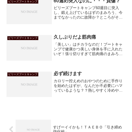
60週め突入なのに・・・負傷？
ビリーズブートキャンプ
ビリーズブートキャンプ60週目に突入
し、鍛え上げているはずのまみろう、今
までなかったのに故障か？ところがその
原因とは！！
久しぶりだよ筋肉痛
ビリーズブートキャンプ
「美しい」はチカラなのだ！ブートキャ
ンプで健康かつ美しい身体を手に入れた
いぞ！張り切りすぎて筋肉痛のまみろう
なのだ！
必ず続けます
ビリーズブートキャンプ
カロリー控えめのおやつのために手作り
を始めたはずが、なんだか不必要にハマ
っているような？？熱しやすく冷めやす
かったまみろう、ビリーおじさんのおか
げで変わってます。
すげーイイかも！ＴＡＥＢＯ「引き締め
強化編」