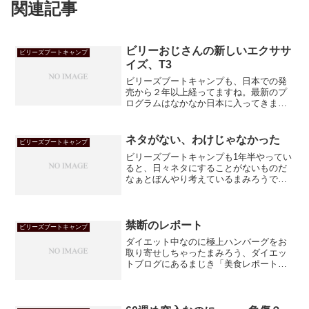
関連記事
ビリーおじさんの新しいエクササ
ビリーズブートキャンプ
イズ、T3
ビリーズブートキャンプも、日本での発
売から２年以上経ってますね。最新のプ
ログラムはなかなか日本に入ってきませ
んが、ビリー・ブランクスnet会員のみ購
入できる「Ｔ３」は文字通り最新版。動
きの意味がよく分かって、効きますよ！
ネタがない、わけじゃなかった
ビリーズブートキャンプ
ビリーズブートキャンプも1年半やってい
ると、日々ネタにすることがないものだ
なぁとぼんやり考えているまみろうで
す。しかし、元々ビリーと全然関係ない
話もネタにしていたのに、ここんとこの
「書く事なさ」はどうしたことかかし
ら？とよくよく考えてみまし...
禁断のレポート
ビリーズブートキャンプ
ダイエット中なのに極上ハンバーグをお
取り寄せしちゃったまみろう、ダイエッ
トブログにあるまじき「美食レポート」
お送りしちゃいます！！