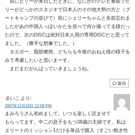
前にビリーが来日したときに、なにかのテレビ番組でビ
リーがどっかのスタジオで日本人のその他大勢の方と（ブ
ートキャンプの並びで）前にシェリーちゃんと名前忘れま
したがあの中国人っぽいかたを並べて何か撮ってる様だっ
たので、次のDISCは絶対日本人用の専用DISCだと思って
ました。（勝手な想像でした。）
タエボー、脂肪燃焼、どちらも今後のおねえ様の様子を
みて考慮したいと思いまーす。
まだまだがんばっていきましょうね。
返信
るいこ
より:
2007年12月19日 12:08 PM
まみろうさん初めまして。いつも楽しく読ませて
もらってます。中二の息子をもつ38歳の主婦です。私は
エリートのミッション1だけを単品で購入（すごい飽き性