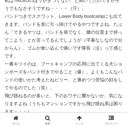
私はTAEBOのほうがきつくない、と聞いてたのですがそ
うでもなさそうですね・・・・（汗）。
バンドつきでスクワット、Lower Body bootcampにも出て
きます。バンドを首に引っ掛けてやるやつですよね。たぶ
ん「できるヤツは、バンドを肩でなく、腰の位置まで持っ
てこよう」とか言ってるんでしょうが（字幕なしなので分
からん）、ゴムが食い込んで痛いです隊長（泣）って感じ
です。
一番キツイのは、ブートキャンプの応用に出てくる犬ショ
ンポーズをバンド付きでやること（爆）。よくもこんなバ
ンドの使いかた考えたねビリー、と褒めつつ苦悩の顔をし
てやるのでした（笑）。
飛び跳ねるのが多いと、下のおウチに響かないか、気にな
りますよね（うちもマンションですから飛び跳ね系は困り
ます・・・）。
私はそういうとき、勝手に腰ひねり中腰ポーズに変換して
ホーム
検索
トップ
サイドバー