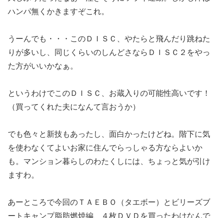
ハンパ無くかきますぞこれ。
うーんでも・・・このＤＩＳＣ、やたらと飛んだり跳ねた
りが多いし、同じくらいのしんどさならＤＩＳＣ２をやっ
た方がいいかなぁ。
というわけでこのＤＩＳＣ、お蔵入りの可能性高いです！
（買ってくれた夫になんて言おうか）
でも色々と新技もあったし、面白かったけどね。階下に気
を使わなくてよいお家に住んでらっしゃる方ならよいか
も。マンション暮らしのわたくしには、ちょっと気が引け
ますわ。
あーところで今回のＴＡＥＢＯ（タエボー）とビリーズブ
ートキャンプ脂肪燃焼編、４枚ＤＶＤを買ったわけなんで