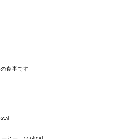
18の食事です。
al
ー 556kcal