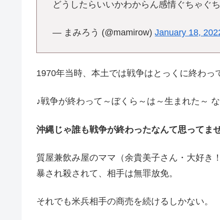
どうしたらいいかわからん感情ぐちゃぐ
— まみろう (@mamirow)
January 18, 202
1970年当時、本土では戦争はとっくに終わっ
♪戦争が終わって～ぼくら～は～生まれた～ 
沖縄じゃ誰も戦争が終わったなんて思ってま
質屋兼飲み屋のママ（余貴美子さん・大好き
暴され殺されて、相手は無罪放免。
それでも米兵相手の商売を続けるしかない。