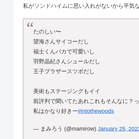
私がソンドハイムに思い入れがないから平気
たのしい〜
望海さんサイコーだし
福士くんバカで可愛いし
羽野晶紀さんシュールだし
王子ブラザースツボだし
美術もステージングもイイ
前評判で聞いてたあれこれもそんなに？
私はかなり好きー
#intothewoods
— まみろう (@mamirow)
January 25, 202