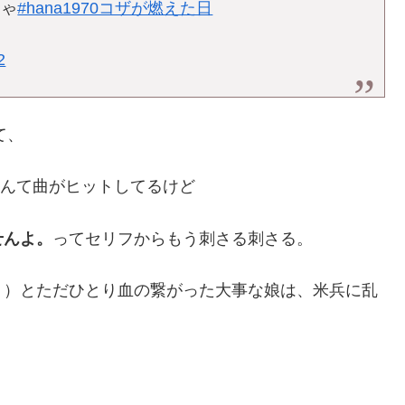
ちゃ
#hana1970コザが燃えた日
2
て、
なんて曲がヒットしてるけど
せんよ。
ってセリフからもう刺さる刺さる。
！）とただひとり血の繋がった大事な娘は、米兵に乱