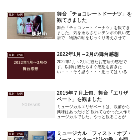
いたのか。知らなすぎますね・・・。
舞台「チョコレートドーナツ」を
観劇・映画
観てきました
舞台「チョコレートドーナツ」を観てき
ました。気を逸らさないテンポの良い芝
居で、物語の軸をじっくり考えさせてく
れる舞台でした。東山さんの身体すごか
った(⊙_⊙;)
2022年1月～2月の舞台感想
観劇・映画
2022年1月～2月に観たお芝居の感想で
す。以降は観たらすぐ感想を書きた
い・・・そう思う・・・思っては いるの
です・・・
2015年７月上旬、舞台「エリザ
観劇・映画
ベート」を観ました
ミュージカルエリザベートは、以前から
興味はあったけど 観れてなかった大作ミ
ュージカルでした。やっと観ることが出
来たんですけどまぁ、チケット取るのが
大変だったわ～。Ｓ席が全然買えなく
て、結局不本意ながら２階のＡ席で観た
ミュージカル「フィスト・オブ・
観劇・映画
んですけど、思いのほか舞...
ノース・スター 北斗の拳」を観