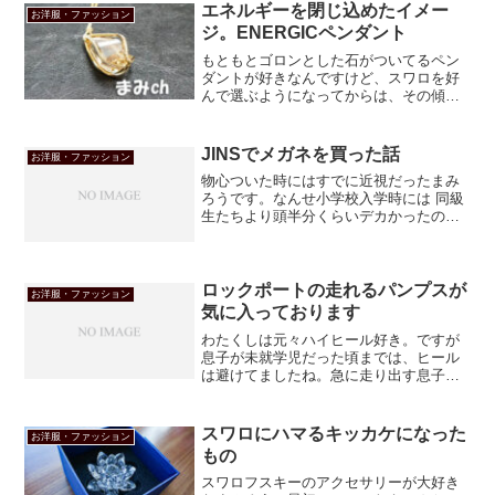
と、金属製のバングルより、革製のバン
エネルギーを閉じ込めたイメー
お洋服・ファッション
グルが好きで、いく...
ジ。ENERGICペンダント
もともとゴロンとした石がついてるペン
ダントが好きなんですけど、スワロを好
んで選ぶようになってからは、その傾向
がより顕著になってますね。これは一目
惚れして買いました。ENERGICというの
はルーマニア語？なのかな。エネルギッ
JINSでメガネを買った話
お洋服・ファッション
シュとか、そんな意...
物心ついた時にはすでに近視だったまみ
ろうです。なんせ小学校入学時には 同級
生たちより頭半分くらいデカかったの
に、黒板が見えないので席が一番前だっ
たくらい、昔から目が見えませんでし
た。だからね、20代も半ば過ぎてからコ
ンタクトレンズを入れた時...
ロックポートの走れるパンプスが
お洋服・ファッション
気に入っております
わたくしは元々ハイヒール好き。ですが
息子が未就学児だった頃までは、ヒール
は避けてましたね。急に走り出す息子を
追わなくちゃならないんで。そんな息子
ももうティーンエイジャー。追いかけて
走ったところで、とても追いつかない
スワロにハマるキッカケになった
お洋服・ファッション
し、だいたい今となっては危...
もの
スワロフスキーのアクセサリーが大好き