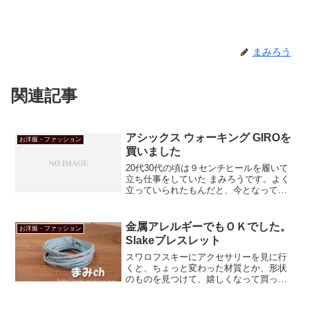
まみろう
関連記事
アシックス ウォーキング GIROを
お洋服・ファッション
買いました
20代30代の頃は９センチヒールを履いて
立ち仕事をしていた まみろうです。よく
立っていられたもんだと、今となっては
思いますわ。息子が生まれて、いつ走り
出すか分からない幼児と行動を共にする
機会が増えるにつれ、靴はとっさに走り
金属アレルギーでもＯＫでした。
お洋服・ファッション
やすいものを選んで...
Slakeブレスレット
スワロフスキーにアクセサリーを見に行
くと、ちょっと変わった材質とか、形状
のものを見つけて、嬉しくなって買っち
ゃうことがよくあって。Slakeブレスレッ
トも、そんなののひとつでした。もとも