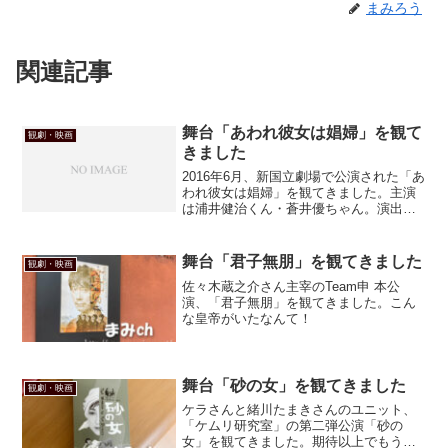
まみろう
関連記事
舞台「あわれ彼女は娼婦」を観て
観劇・映画
きました
2016年6月、新国立劇場で公演された「あ
われ彼女は娼婦」を観てきました。主演
は浦井健治くん・蒼井優ちゃん。演出は
栗山民也さん。そりゃ観るに決まってる
（笑）原作戯曲は学生時代に読んだこと
があると思ったけど、ほとんど覚えてな
舞台「君子無朋」を観てきました
観劇・映画
かったわ～
佐々木蔵之介さん主宰のTeam申 本公
演、「君子無朋」を観てきました。こん
な皇帝がいたなんて！
舞台「砂の女」を観てきました
観劇・映画
ケラさんと緒川たまきさんのユニット、
「ケムリ研究室」の第二弾公演「砂の
女」を観てきました。期待以上でもうも