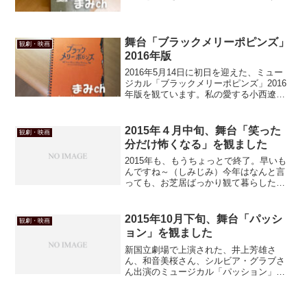
う、本当に良かったです～！
舞台「ブラックメリーポピンズ」
観劇・映画
2016年版
2016年5月14日に初日を迎えた、ミュー
ジカル「ブラックメリーポピンズ」2016
年版を観ています。私の愛する小西遼生
さんをはじめ、５人の出演者のうち、４
人が初演に引き続き出演されるこの作
品。今回はヒロイン・アンナ役をしょこ
2015年４月中旬、舞台「笑った
観劇・映画
たんこと中川翔子...
分だけ怖くなる」を観ました
2015年も、もうちょっとで終了。早いも
んですね～（しみじみ）今年はなんと言
っても、お芝居ばっかり観て暮らしたな
ーという感じ。劇場に行って観た公演も
あれば、WOWOWやスカパーで観たの
も。中でも小西遼生さんが出演された舞
2015年10月下旬、舞台「パッシ
観劇・映画
台には何度も通ったん...
ョン」を観ました
新国立劇場で上演された、井上芳雄さ
ん、和音美桜さん、シルビア・グラブさ
ん出演のミュージカル「パッション」を
観ました。これ、当日まで劇場を勘違い
してて、あやうく違う劇場へ行っちゃう
とこだったのよ（笑）１度だけ、別の芝