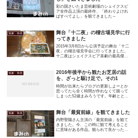
彩の国さいたま芸術劇場のシェイクスピ
ア全作品上演の最終作、「終わりよけれ
ばすべてよし」を観てきました～
舞台「十二夜」の稽古場見学に行
観劇・映画
ってきました
2015年3月8日から公演予定の舞台「十二
夜」の稽古場見学会に行ってきました。
十二夜はシェイクスピア喜劇の最高傑作
と言われている 大変有名なお話。今回の
公演には私の愛する小西遼生さんも出演
されるというので、手配したチケットを
2016年後半から観たお芝居の話
観劇・映画
握りしめて開幕を...
を、ざっと駆け足で。その1
時間が出来たらブログの更新しよーとか
思ってたら全く時間が作れなくて困って
しまった52歳まみろうです。年齢ととも
に、1日に出来ることの総量が減るもんだ
わねぇ。ほほほほほ（弱笑）
舞台「最貧前線」を観てきました
観劇・映画
内野聖陽さん主演の「最貧前線」を観て
きました。今、この時に観て考えること
に意味がある作品。観られて良かったで
す！