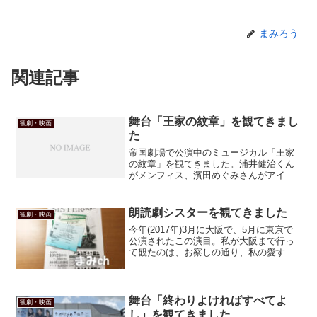
まみろう
関連記事
舞台「王家の紋章」を観てきまし
観劇・映画
た
帝国劇場で公演中のミュージカル「王家
の紋章」を観てきました。浦井健治くん
がメンフィス、濱田めぐみさんがアイシ
スと聞けば、それだけで行かない訳には
ゆかぬ。しかもライアン、彼方さんだ
し。
朗読劇シスターを観てきました
観劇・映画
今年(2017年)3月に大阪で、5月に東京で
公演されたこの演目。私が大阪まで行っ
て観たのは、お察しの通り、私の愛する
小西遼生さんが出演されたからです。遼
生さんの朗読劇は観たことがなかった
し、楽しみに行ったのよね。
舞台「終わりよければすべてよ
観劇・映画
し」を観てきました