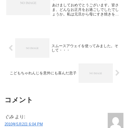
あけましておめでとうございます。皆さ
ま、どんなお正月をお過ごしでしたでし
ょうか。私は元旦から母にすき焼きを作
ってもらったりなんぞして、例年のごと
く食べ過ぎておりました（笑）年末年始
はどうしても体重が増えますが、今年は
例年より増え幅が小さかっ...
スムースアウェイを使ってみました。そ
して・・・
こどもちゃれんじを意外にも喜んだ息子
コメント
ぐみ
より:
2010年5月2日 6:04 PM