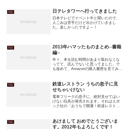
たりしなければ、減量の必要もないんで
すけど。同じような生活をしていても、
50歳近くなると息するだけでも太ります
日テレタワーへ行ってきました
日記
わ・・・恐るべし代謝低...
日本テレビでイベント中と聞いたので、
人ごみは苦手だけど出かけていきまし
た。楽しかったですよ～！
2013年ハマッたものまとめ─書籍
日記
編─
年々、本を読む時間があまり取れなくな
ってて、読んでないと思ってました。で
も改めて、Amazonの購入履歴を見てみた
ら、そんなことなかった（笑）2013年
も、やたらと本は買って読んでいました
わ！あまり印象に残った本がなかったの
鉄道レストラン うちの息子に見
日記
で、「読んでない...
せちゃいけない
電車フリークの息子に、絶対見せてはい
けない玩具が発売されます。それはエポ
ック社の「おうちで開通！鉄道レストラ
ン&ゲーム」
あけまして おめでとうございま
日記
す。2012年もよろしくです！