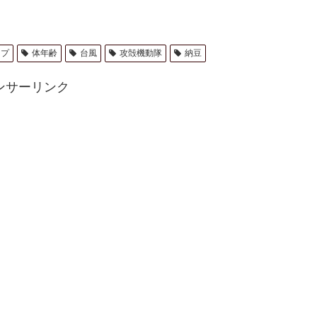
ンプ
体年齢
台風
攻殻機動隊
納豆
ンサーリンク