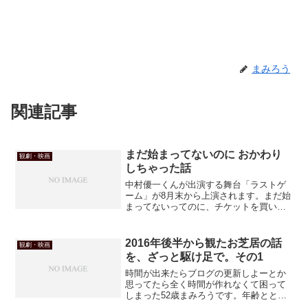
まみろう
関連記事
まだ始まってないのに おかわり
観劇・映画
しちゃった話
中村優一くんが出演する舞台「ラストゲ
ーム」が8月末から上演されます。まだ始
まってないってのに、チケットを買い足
してしまったまみろうなのでした。
2016年後半から観たお芝居の話
観劇・映画
を、ざっと駆け足で。その1
時間が出来たらブログの更新しよーとか
思ってたら全く時間が作れなくて困って
しまった52歳まみろうです。年齢ととも
に、1日に出来ることの総量が減るもんだ