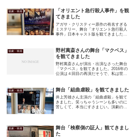
わねぇ。ほほほほほ（弱笑）
「オリエント急行殺人事件」を観
観劇・映画
てきました
アガサ・クリスティー原作の有名すぎる
ミステリー、舞台「オリエント急行殺人
事件」日本キャスト版を観てきました。
原作とも映画ともちょっと違うとは聞い
ていましたが、予想以上にスタイリッシ
ュで軽妙。楽しんできましたよん
野村萬斎さんの舞台「マクベス」
観劇・映画
を観てきました
野村萬斎さんが演出・出演なさった舞台
「マクベス」を観てきました。2016年の
公演は４回目の再演だそうで、私は世田
谷パブリックシアターで観ましたよん。
舞台「組曲虐殺」を観てきました
観劇・映画
井上芳雄さん主演の「組曲虐殺」を観て
きました。笑っちゃうシーンも多いのに
苦しくて、本当にすさまじい。演劇の力
を感じる作品でした。
舞台「検察側の証人」観てきまし
観劇・映画
た