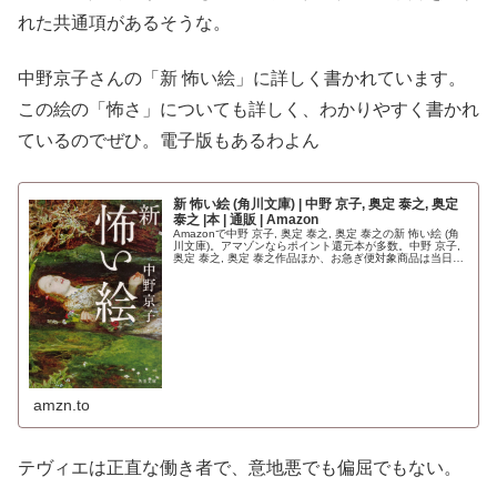
れた共通項があるそうな。
中野京子さんの「新 怖い絵」に詳しく書かれています。
この絵の「怖さ」についても詳しく、わかりやすく書かれ
ているのでぜひ。電子版もあるわよん
新 怖い絵 (角川文庫) | 中野 京子, 奥定 泰之, 奥定
泰之 |本 | 通販 | Amazon
Amazonで中野 京子, 奥定 泰之, 奥定 泰之の新 怖い絵 (角
川文庫)。アマゾンならポイント還元本が多数。中野 京子,
奥定 泰之, 奥定 泰之作品ほか、お急ぎ便対象商品は当日お
届けも可能。また新 怖い絵 (角川文庫)もアマゾン配送...
amzn.to
テヴィエは正直な働き者で、意地悪でも偏屈でもない。