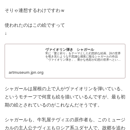
そりゃ連想するわけですわｗ
使われたのはこの絵ですって
↓
ヴァイオリン弾き シャガール
常に「愛と祈り」をテーマとした幻想的な絵画、詩の世界
を覗き見たような不思議な感覚に陥るシャガールの作品
「ヴァイオリン弾き」、豊かな色彩が幻想の世界へといざ
なう。
artmuseum.jpn.org
シャガールは屋根の上で人がヴァイオリンを弾いている、
というモチーフで何度も絵を描いているんですが、最も初
期の絵とされているのがこれなんだそうです。
シャガールも、牛乳屋テヴィエの原作者も、このミュージ
カルの主人公テヴィエもロシア系ユダヤ人で、故郷を追わ