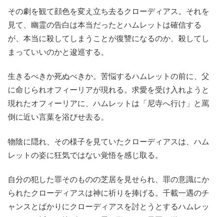
その劇を観て顔色を変え立ち去るクローディアス。それを
見て、幽霊の告白は本当だったとハムレットは確信する
が、本当に殺してしまうことが復讐になるのか、殺してし
まっていいのかと逡巡する。
生きるべきか死ぬべきか。苦悩するハムレットの前に、父
に命じられオフィーリアが現れる。求愛を受け入れようと
現れたオフィーリアに、ハムレットは「尼寺へ行け」と罵
倒に近い言葉を浴びせ去る。
物陰に隠れ、その様子を見ていたクローディアスは、ハム
レットの姿に狂気ではない覚悟を感じ取る。
自分の犯した罪そのものの芝居を見せられ、罪の意識にか
られたクローディアスは神に祈りを捧げる。千載一遇のチ
ャンスとばかりにクローディアスを討とうとするハムレッ