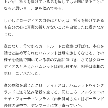
トだが、祈りを捧げている男を殺しても天国に送ることに
なると思い直し、剣を収めて去る。
しかしクローディアス自身はといえば、祈りを捧げてみる
も自分の心に真実の祈りがないことを自覚したに過ぎなか
った。
夜になり、母であるガートルードに寝室に呼ばれ、本心を
話せと詰め寄られたハムレットは母を激しくなじる。その
様子を物陰で聞いている者の気配に気づき、さてはクロー
ディアスと考えたハムレットは刺し殺すが、相手は宰相の
ポローニアスだった。
身の危険を感じたクローディアスは、ハムレットをイング
ランドに送り込み暗殺を企てる。同じころ、ノルウェーの
王子・フォーティンブラス（内田健司さん）はポーランド
侵攻の途中で、デンマークに立ち寄っていた。