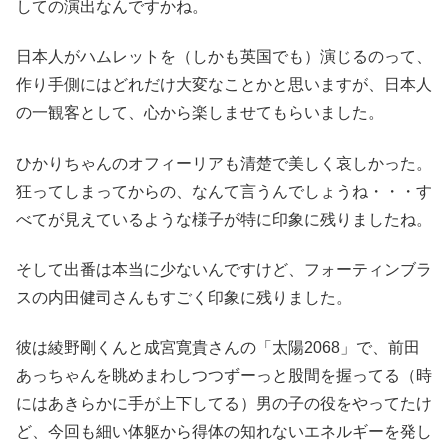
しての演出なんですかね。
日本人がハムレットを（しかも英国でも）演じるのって、
作り手側にはどれだけ大変なことかと思いますが、日本人
の一観客として、心から楽しませてもらいました。
ひかりちゃんのオフィーリアも清楚で美しく哀しかった。
狂ってしまってからの、なんて言うんでしょうね・・・す
べてが見えているような様子が特に印象に残りましたね。
そして出番は本当に少ないんですけど、フォーティンブラ
スの内田健司さんもすごく印象に残りました。
彼は綾野剛くんと成宮寛貴さんの「太陽2068」で、前田
あっちゃんを眺めまわしつつずーっと股間を握ってる（時
にはあきらかに手が上下してる）男の子の役をやってたけ
ど、今回も細い体躯から得体の知れないエネルギーを発し