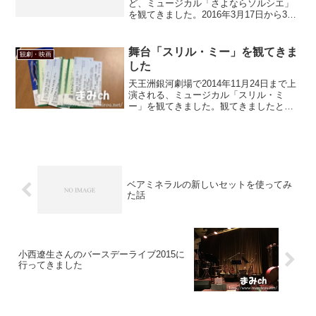
ど、ミュージカル「さよならソルシエ」
を観てきました。2016年3月17日から3月
21日で8公演と短い公演でしたが、この演
目で「2.5次元ミュージカル悪くないじゃ
ん」と思えた。そんな舞台でしたよ～
舞台「スリル・ミー」を観てきま
観劇・映画
した
天王洲銀河劇場で2014年11月24日まで上
演される、ミュージカル「スリル・ミ
ー」を観てきました。観てきましたとい
うか、観ています、だわね。今まさに、
毎日のように埼玉から天王洲に通ってま
すわ（笑）スリル・ミーの公演が発表に
なり、私の愛する小...
ベアミネラルの新しいセットを使ってみ
た話
小西遼生さんのバースデーライブ2015に
行ってきました