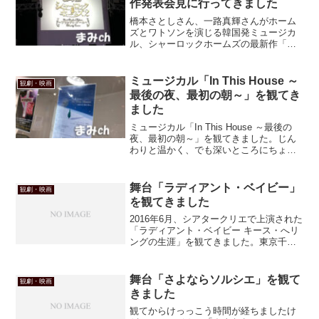
作発表会見に行ってきました
橋本さとしさん、一路真輝さんがホーム
ズとワトソンを演じる韓国発ミュージカ
ル、シャーロックホームズの最新作「シ
ャーロックホームズ2 ～ブラッディ・ゲ
ーム～」の製作発表会見に行ってきまし
た。１作目の「アンダーソン家の秘密」
ミュージカル「In This House ～
観劇・映画
はDVDで観たんですが...
最後の夜、最初の朝～」を観てき
ました
ミュージカル「In This House ～最後の
夜、最初の朝～」を観てきました。じん
わりと温かく、でも深いところにちょっ
とチクリとくるお話。たいせつな人に会
いたくなる、そんなお芝居でした！
舞台「ラディアント・ベイビー」
観劇・映画
を観てきました
2016年6月、シアタークリエで上演された
「ラディアント・ベイビー キース・へリ
ングの生涯」を観てきました。東京千秋
楽の直前に、主演の柿澤勇人さんが怪我
されるというアクシデントがあり、大阪
公演は中止に。私はたまたま、そのケガ
舞台「さよならソルシエ」を観て
観劇・映画
した回を観てまし...
きました
観てからけっっこう時間が経ちましたけ