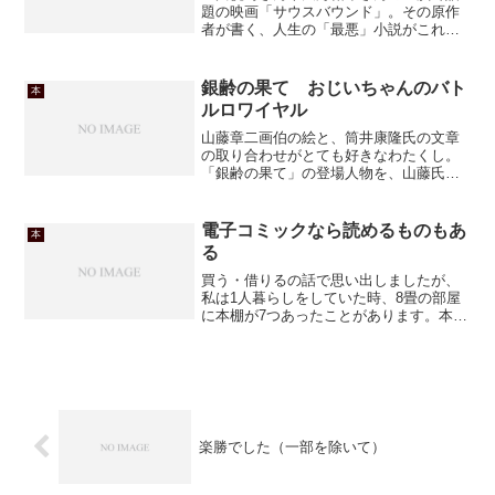
題の映画「サウスバウンド」。その原作
者が書く、人生の「最悪」小説がこれ。
全く接点のない、性別も年代もバラバラ
の主人公達。
銀齢の果て おじいちゃんのバト
本
ルロワイヤル
山藤章二画伯の絵と、筒井康隆氏の文章
の取り合わせがとても好きなわたくし。
「銀齢の果て」の登場人物を、山藤氏が
ひとりひとり描いていてとてもウレシ
イ。さて「銀齢の果て」・・・これって
「バトルロワイヤル」じゃん！でも政策
電子コミックなら読めるものもあ
本
によりある地域で突然殺し合...
る
買う・借りるの話で思い出しましたが、
私は1人暮らしをしていた時、8畳の部屋
に本棚が7つあったことがあります。本は
全部で何冊あったんだろ？小説も漫画も
ありましたし、サブカルチャー本（VOW
とか）もありましたねぇ。今となっては
手放したのが惜しま...
楽勝でした（一部を除いて）