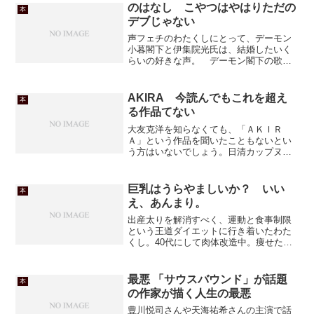
のはなし こやつはやはりただの
本
デブじゃない
声フェチのわたくしにとって、デーモン
小暮閣下と伊集院光氏は、結婚したいく
らいの好きな声。 デーモン閣下の歌声
は言うに及ばず、伊集院氏のダミ声も結
構好きなんですよねー。あのダミ声で繰
り出される毒舌を聞くとゾクゾクします
AKIRA 今読んでもこれを超え
本
（変態？)この本はメール...
る作品てない
大友克洋を知らなくても、「ＡＫＩＲ
Ａ」という作品を聞いたこともないとい
う方はいないでしょう。日清カップヌー
ドルのコマーシャルとコラボしている
「FREEDOM」のキャラクターは金田く
んそっくり、というのは言うまでもない
巨乳はうらやましいか？ いい
本
ことではありますが、あの...
え、あんまり。
出産太りを解消すべく、運動と食事制限
という王道ダイエットに行き着いたわた
くし。40代にして肉体改造中。痩せた
し、今までに経験ないくらい筋肉もつい
たけど、いかんせん胸の小ささはどうし
ようもありません。ま、40代にもなった
最悪 「サウスバウンド」が話題
本
ら、今更巨乳になりたい...
の作家が描く人生の最悪
豊川悦司さんや天海祐希さんの主演で話