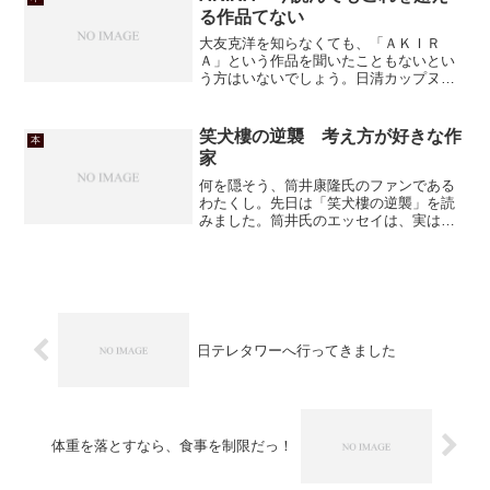
る作品てない
大友克洋を知らなくても、「ＡＫＩＲ
Ａ」という作品を聞いたこともないとい
う方はいないでしょう。日清カップヌー
ドルのコマーシャルとコラボしている
「FREEDOM」のキャラクターは金田く
んそっくり、というのは言うまでもない
笑犬樓の逆襲 考え方が好きな作
本
ことではありますが、あの...
家
何を隠そう、筒井康隆氏のファンである
わたくし。先日は「笑犬樓の逆襲」を読
みました。筒井氏のエッセイは、実は大
昔に読んだ「狂気の沙汰も金次第」以来
なんですが。大ファンというわりには、
お粗末な読暦でしょうか？
日テレタワーへ行ってきました
体重を落とすなら、食事を制限だっ！