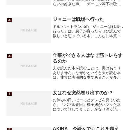
らいの好きな声。 デーモン閣下の歌声
は言うに及ばず、伊集院氏のダミ声も結
構好きなんですよねー。あのダミ声で繰
り出される毒舌を聞くとゾクゾクします
ジョニーは戦場へ行った
本
（変態？)この本はメール...
ドルトン･トランボの「ジョニーは戦場へ
行った」は、息子が育ったらぜひ読んで
欲しいと思っている本。こんなに本質を
ついた反戦小説は、他に読んだことがあ
りません。
仕事ができる人はなぜ筋トレをす
本
るのか
夫が読んだ本を読むことは、実はあまり
ありません。なぜかというと夫が読む本
は、非常に実用的な本であることが多
く、そのほとんどがビジネス書だからで
す。わたくしもビジネス書は読みます
が、どちらかというと「こうやってみよ
女はなぜ突然怒り出すのか？
本
う」という実践的なものではな...
お休みの日、ぼーっとテレビを見ていた
ら、「バブル青田」典子嬢がハマッた本
について話してました。かなり深く読ん
でいるらしく、内容を詳しく、熱く語る
青田嬢。本好き、脳の話好きのわたくし
の心の琴線をジャンジャカ弾きます。
「読みたい!!読みたいよそ...
AKIRA 今読んでもこれを超え
本