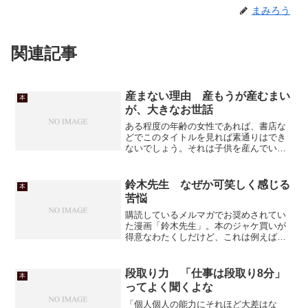
まみろう
関連記事
産まない理由 産もうが産むまい
本
が、大きなお世話
ある程度の年齢の女性であれば、書店な
どでこのタイトルを見れば素通りはでき
ないでしょう。それは子供を産んでいよ
うと、産んでいまいと関係なく。少子化
は問題だ、とずっと騒がれているけど、
本当に真剣に問題だと思っているのかし
鈴木先生 なぜか可笑しく感じる
本
ら。個人的には、日本とい...
苦悩
購読しているメルマガでお奨めされてい
た漫画「鈴木先生」。本のジャケ買いが
得意なわたくしだけど、これは例えば書
店で平積みされてても買わなかっただろ
うなぁ。絵柄が苦手な感じ。3巻の表紙な
んて、ホラーみたいだし。しかしこれを
段取り力 「仕事は段取り8分」
本
お奨めしていたメルマガ...
ってよく聞くよな
「個人個人の能力にそれほど大差はな