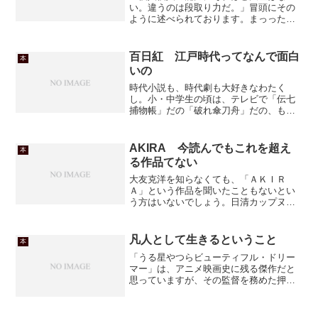
い。違うのは段取り力だ。」冒頭にその
ように述べられております。まっったく
その通りだと思います。なぜ今頃この本
を引き合いに出したかっつうことです
が、この年末になってですね、しみじみ
百日紅 江戸時代ってなんで面白
本
と感じるからなんですよ。「仕...
いの
時代小説も、時代劇も大好きなわたく
し。小・中学生の頃は、テレビで「伝七
捕物帳」だの「破れ傘刀舟」だの、もっ
と古くは「銭形平次（大川橋三よ）」だ
の「水戸黄門（東野英治郎ね）」だの、
夢中で見てました。どうしてこう、江戸
AKIRA 今読んでもこれを超え
本
時代って惹かれるのかしら。...
る作品てない
大友克洋を知らなくても、「ＡＫＩＲ
Ａ」という作品を聞いたこともないとい
う方はいないでしょう。日清カップヌー
ドルのコマーシャルとコラボしている
「FREEDOM」のキャラクターは金田く
んそっくり、というのは言うまでもない
凡人として生きるということ
本
ことではありますが、あの...
「うる星やつらビューティフル・ドリー
マー」は、アニメ映画史に残る傑作だと
思っていますが、その監督を務めた押井
守氏は、その後あまりヒットを飛ばして
いませんでしたね。世界的に注目された
のは士郎正宗氏原作の「攻殻機動隊」を