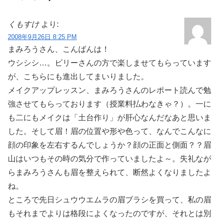
くもすけ
より:
2008年9月26日 8:25 PM
まみろうさん、こんばんは！
ウシシシ…。ビリーさんの方で楽しませてもらっています
が、こちらにも進出してまいりました。
メイクアップレッスン、まみろうさんのレポート読んで勉
強させてもらっております（授業料払わなきゃ？）。一に
も二にもメイクは「土台作り」が肝心なんだなあと思いま
した。そして眉！眉の位置や形や色って、なんでこんなに
顔の印象を左右するんでしょうか？顔の正面と側面？？眉
山はいつもその時の気分で作っていましたよ～。失礼なが
らまみろうさんも眉を整えられて、断然よくなりましたよ
ね。
ところで先日シュウウエムラの眉ブラシを買って、私の眉
もそれまでよりは格段によくなったのですが、それとは別