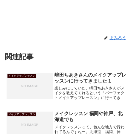
まみろう
関連記事
嶋田ちあきさんのメイクアップレ
メイクアップレッスン
ッスンに行ってきました 1
楽しみにしていた、嶋田ちあきさんがメ
イクを教えてくれるという「パーフェク
トメイクアップレッスン」に行ってきま
した！自分のケアが間違ってて、初っ端
からかなりショックを受けまし
た・・・。
メイクレッスン 福岡や神戸、北
メイクアップレッスン
海道でも
メイクレッスンって、色んな地方で行わ
れてるんですねー。北海道、福岡、神