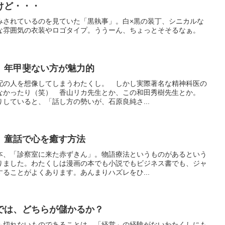
けど・・・
みされているのを見ていた「黒執事」。白×黒の装丁、シニカルな
な雰囲気の衣装やロゴタイプ。ううーん、ちょっとそそるなぁ。
 年甲斐ない方が魅力的
配の人を想像してしまうわたくし。 しかし実際著名な精神科医の
なかったり（笑） 香山リカ先生とか、この和田秀樹先生とか。
していると、「話し方の勢いが、石原良純さ...
 童話で心を癒す方法
本、「診察室に来た赤ずきん」。物語療法というものがあるという
りました。わたくしは漫画の本でも小説でもビジネス書でも、ジャ
ることがよくあります。あんまりハズレをひ...
では、どちらが儲かるか？
も切れないものであることは、「経営」の経験がないわたくしにも