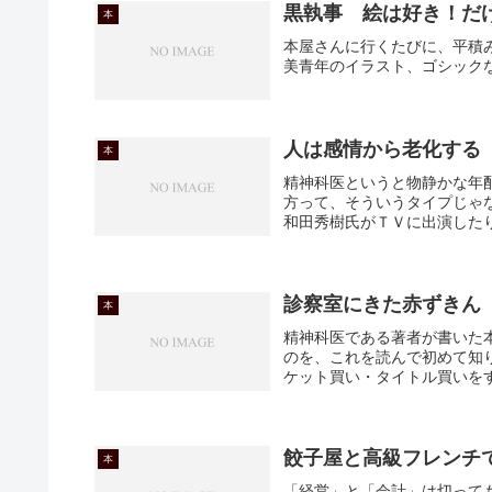
黒執事 絵は好き！だ
本
本屋さんに行くたびに、平積
美青年のイラスト、ゴシック
人は感情から老化する
本
精神科医というと物静かな年
方って、そういうタイプじゃ
和田秀樹氏がＴＶに出演したり
診察室にきた赤ずきん
本
精神科医である著者が書いた
のを、これを読んで初めて知
ケット買い・タイトル買いをす
餃子屋と高級フレンチ
本
「経営」と「会計」は切って