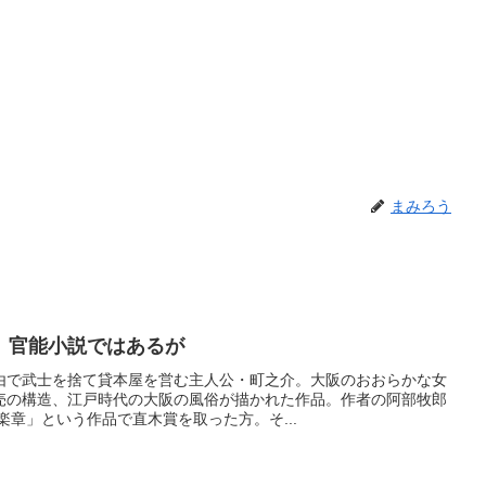
まみろう
 官能小説ではあるが
由で武士を捨て貸本屋を営む主人公・町之介。大阪のおおらかな女
売の構造、江戸時代の大阪の風俗が描かれた作品。作者の阿部牧郎
楽章」という作品で直木賞を取った方。そ...