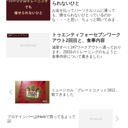
られないひと
お金を払ってパーソナルジムに通って
も、痩せられないひとっているのか
な・・・と思い、ちょっと聞いてみまし
た。結果、なるほどそういう人は痩せら
れないだろう、という答えが。お金も時
間も無駄にしたくないから、当てはまら
トゥエンティフォーセブンワーク
247ワークアウト
ないようにして結果を出したいよね。
アウト2回目と、食事内容
減量すべく247ワークアウトへ通っており
ます。2回目のトレーニングのもようと、
食事内容について書きました♪
ミュージカル「グレートコメット1812」
観てきました
プロテインバーはiHerbで買ってるよって
話