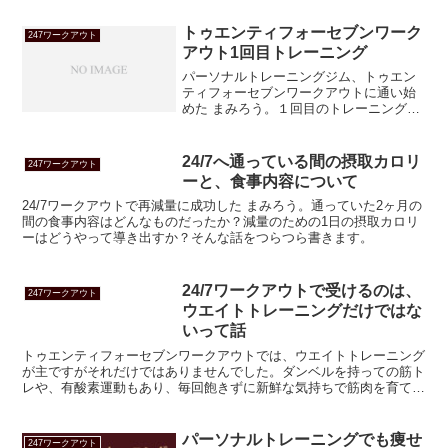
トゥエンティフォーセブンワーク
247ワークアウト
アウト1回目トレーニング
パーソナルトレーニングジム、トゥエン
ティフォーセブンワークアウトに通い始
めた まみろう。１回目のトレーニングの
模様をお届けします。
24/7へ通っている間の摂取カロリ
247ワークアウト
ーと、食事内容について
24/7ワークアウトで再減量に成功した まみろう。通っていた2ヶ月の
間の食事内容はどんなものだったか？減量のための1日の摂取カロリ
ーはどうやって導き出すか？そんな話をつらつら書きます。
24/7ワークアウトで受けるのは、
247ワークアウト
ウエイトトレーニングだけではな
いって話
トゥエンティフォーセブンワークアウトでは、ウエイトトレーニング
が主ですがそれだけではありませんでした。ダンベルを持っての筋ト
レや、有酸素運動もあり、毎回飽きずに新鮮な気持ちで筋肉を育て脂
肪を燃やしております！苦手な動きも多いんですけどね・・・
パーソナルトレーニングでも痩せ
247ワークアウト