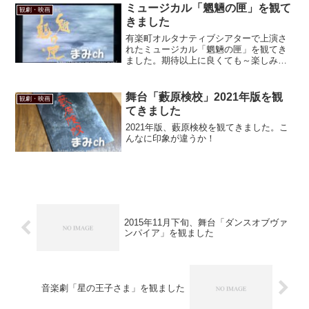
きました。ええもう、圧倒されましたと
ミュージカル「魍魎の匣」を観て
観劇・映画
も。
きました
有楽町オルタナティブシアターで上演さ
れたミュージカル「魍魎の匣」を観てき
ました。期待以上に良くても～楽しみま
した！
舞台「藪原検校」2021年版を観
観劇・映画
てきました
2021年版、藪原検校を観てきました。こ
んなに印象が違うか！
2015年11月下旬、舞台「ダンスオブヴァ
ンパイア」を観ました
音楽劇「星の王子さま」を観ました