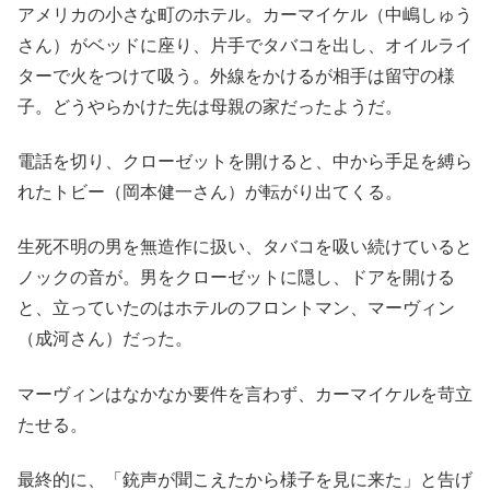
アメリカの小さな町のホテル。カーマイケル（中嶋しゅう
さん）がベッドに座り、片手でタバコを出し、オイルライ
ターで火をつけて吸う。外線をかけるが相手は留守の様
子。どうやらかけた先は母親の家だったようだ。
電話を切り、クローゼットを開けると、中から手足を縛ら
れたトビー（岡本健一さん）が転がり出てくる。
生死不明の男を無造作に扱い、タバコを吸い続けていると
ノックの音が。男をクローゼットに隠し、ドアを開ける
と、立っていたのはホテルのフロントマン、マーヴィン
（成河さん）だった。
マーヴィンはなかなか要件を言わず、カーマイケルを苛立
たせる。
最終的に、「銃声が聞こえたから様子を見に来た」と告げ