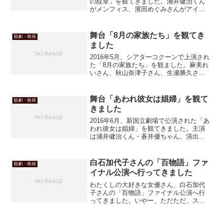
の紋章」を観てきました。浦井健治くん
がメンフィス、濱田めぐみさんがアイシ
スと聞けば、それだけで行かない訳には
ゆかぬ。しかもライアン、彼方さんだ
し。
舞台「8月の家族たち」を観てき
観劇・映画
ました
2016年5月、シアターコクーンで上演され
た「8月の家族たち」を観ました。麻美れ
いさん、秋山奈津子さん、生瀬勝久さ
ん、橋本さとしさん、音月桂ちゃんと好
きな俳優さんがどっさり。そして演出は
ケラリーノ・サンドロヴィッチさんって
舞台「あわれ彼女は娼婦」を観て
観劇・映画
ことで、楽しみにし...
きました
2016年6月、新国立劇場で公演された「あ
われ彼女は娼婦」を観てきました。主演
は浦井健治くん・蒼井優ちゃん。演出は
栗山民也さん。そりゃ観るに決まってる
（笑）原作戯曲は学生時代に読んだこと
があると思ったけど、ほとんど覚えてな
白石加代子さんの「百物語」ファ
観劇・映画
かったわ～
イナル公演へ行ってきました
わたくしの大好きな女優さん、白石加代
子さんの「百物語」ファイナル公演へ行
ってきました。いやー、ただただ、スゴ
イ！！としか、言いようがありません。
わたくし、口もきけないくらいヤラれて