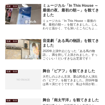
ーム～」の製作発表会見に行ってきまし
た。１作目の「アンダーソン家の秘密」
ミュージカル「In This House ～
観劇・映画
はDVDで観たんですが...
最後の夜、最初の朝～」を観てき
ました
ミュージカル「In This House ～最後の
夜、最初の朝～」を観てきました。じん
わりと温かく、でも深いところにちょっ
とチクリとくるお話。たいせつな人に会
いたくなる、そんなお芝居でした！
音楽劇「ある馬の物語」を観てき
観劇・映画
ました
2020年上演中止になった「ある馬の物
語」。満を持して上演されました。すっ
ごくいい！だいすきなお芝居です！
舞台「ピアフ」を観てきました
観劇・映画
大竹しのぶさん主演、栗山民也さん演出
の「ピアフ」を観てきました。2016年版
は再々演だそうですが、私は今回が初め
て。まぁ泣くだろうなと思ってたけど、
劇場を出てからも涙が止まらず、街角で
泣いてるイタイおばちゃんになってしま
った（笑）
舞台「南太平洋」を観てきました
観劇・映画