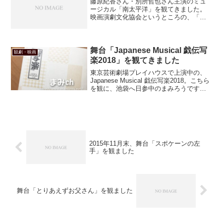
藤原紀香さん・別所哲也さん主演のミュ
ージカル「南太平洋」を観てきました。
映画演劇文化協会というところの、「ハ
ロー・ミュージカル！プロジェクト」の
一環として上演されるミュージカルで、
全国各地で公演されます。私はプレビュ
ー公演にあたる、北千住の...
舞台「Japanese Musical 戯伝写
観劇・映画
楽2018」を観てきました
東京芸術劇場プレイハウスで上演中の、
Japanese Musical 戯伝写楽2018。こちら
を観に、池袋へ日参中のまみろうです。
池袋だと、埼玉から通いやすくて有り難
いですわ。ほほほほほ。事情が許せば全
公演通いたいんですけどね・・・
2015年11月末、舞台「スポケーンの左
手」を観ました
舞台「とりあえずお父さん」を観ました