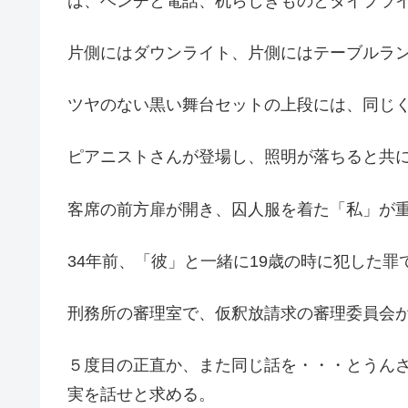
は、ベンチと電話、机らしきものとタイプラ
片側にはダウンライト、片側にはテーブルラ
ツヤのない黒い舞台セットの上段には、同じ
ピアニストさんが登場し、照明が落ちると共
客席の前方扉が開き、囚人服を着た「私」が
34年前、「彼」と一緒に19歳の時に犯した
刑務所の審理室で、仮釈放請求の審理委員会
５度目の正直か、また同じ話を・・・とうん
実を話せと求める。