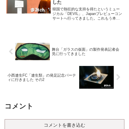
した
韓国で熱狂的な支持を得たというミュー
ジカル「DEVIL」、Japanプレビューコン
サートへ行ってきました。これもう本当
に、今回のキャストのまま本上演してほ
しい！！
舞台「ガラスの仮面」の製作発表記者会
見に行ってきました
小西遼生FC「遼生類」の発足記念パーテ
ィに行きました その2
コメント
コメントを書き込む