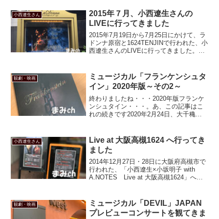
めて行った遼生さんのバースデーライブ
の会場はラドンナ原宿だったなぁ。
2015年７月、小西遼生さんの
小西遼生さん
LIVEに行ってきました
2015年7月19日から7月25日にかけて、ラ
ドンナ原宿と1624TENJINで行われた、小
西遼生さんのLIVEに行ってきました。遼
生さんはずっと所属されていた事務所を
５月末に退社されておりまして、そのお
知らせを聞いたとき一番初めに頭をよ...
ミュージカル「フランケンシュタ
観劇・映画
イン」2020年版～その2～
終わりましたね・・・2020年版フランケ
ンシュタイン・・・。あ、この記事はこ
れの続きです2020年2月24日、大千穐楽
でした初演に続き、大千穐楽を観られな
かったわたくし。それだけが心残
り・・・しかし堪能いたしました。楽し
Live at 大阪高槻1624 へ行ってき
小西遼生さん
ませてくれてありがと...
ました
2014年12月27日・28日に大阪府高槻市で
行われた、「小西遼生×小坂明子 with
A.NOTES Live at 大阪高槻1624」へ行
ってきました。当初は27日の昼夜２回の
はずだったこの公演、あまりにも申し込
みが多くて、店のキャパを...
ミュージカル「DEVIL」JAPAN
観劇・映画
プレビューコンサートを観てきま