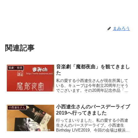
まみろう
関連記事
音楽劇「魔都夜曲」を観てきまし
観劇・映画
た
私の愛する小西遼生さんが現在所属して
いる、キューブは今年創立20周年だそう
でございます。その20周年記念作品「魔
都夜曲」が2017年7月から上演されており
まして、それに遼生さんも出演されてお
りました。当然、観に行くわけですが、
小西遼生さんのバースデーライブ
小西遼生さん
好きな役者さん...
2019へ行ってきました
行ってまいりました、私の愛する小西遼
生さんのバースデーライブ。小西遼生
Birthday LIVE2019、今回の会場は横浜ラ
ンドマークホールでした。思えば私が初