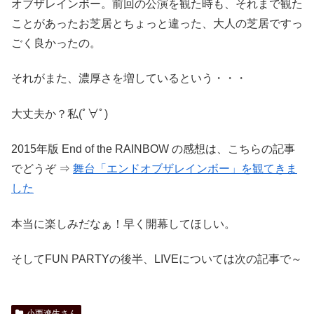
オブザレインボー。前回の公演を観た時も、それまで観た
ことがあったお芝居とちょっと違った、大人の芝居ですっ
ごく良かったの。
それがまた、濃厚さを増しているという・・・
大丈夫か？私(ﾟ∀ﾟ)
2015年版 End of the RAINBOW の感想は、こちらの記事
でどうぞ ⇒
舞台「エンドオブザレインボー」を観てきま
した
本当に楽しみだなぁ！早く開幕してほしい。
そしてFUN PARTYの後半、LIVEについては次の記事で～
小西遼生さん