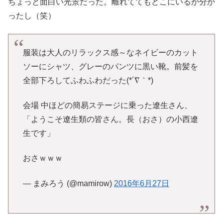
ちょっと面白い光景だった。離れててもどこにいるか分か
ったし（笑）
服装は大人のリラックス感～なネイビーのカット
ソーにシャツ、グレーのパンツに黒い靴。前髪を
全部下ろしてふわふわだった(*´∇｀*)
会場 中ほどの簡易ステージに乗った遼生さん、
「ようこそ遼生類の皆さん。長（おさ）の小西遼
生です」
おさｗｗｗ
— まみろう (@mamirow)
2016年6月27日