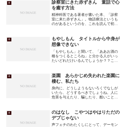
診察室にきた赤ずきん 童話で心
本
を癒す方法
精神科医である著者が書いた本、「診察
室に来た赤ずきん」。物語療法というも
のがあるというのを、これを読んで初め
て知りました。わたくしは漫画の本でも
小説でもビジネス書でも、ジャケット買
い・タイトル買いをすることがよくあり
もやしもん タイトルから中身が
本
ます。あんまりハズレをひ...
想像できない
「もやしもん」と聞いて、「ああお酒の
種をつくるところね」と分かる人がいっ
たいどれだけいるんでしょうか？？この
本、話題になってるのは知ってたけど、
表紙を見てもタイトルを聞いてもまっっ
たく内容が想像できず。絵も正直好きな
楽園 あらかじめ失われた楽園に
本
タイプでないので、ずっと...
棲む、私たち
身内に、どうしようもないろくでなしが
いたら、どうするべきでしょうね。人に
危害を与えたり、騙したり、酷いことを
散々しても反省などせず、おのれの欲望
のみを追求して生きるような人間が、自
分の近い身内にいたら。幸い、そんな状
のはなし こやつはやはりただの
本
況にはおかれたことがない...
デブじゃない
声フェチのわたくしにとって、デーモン