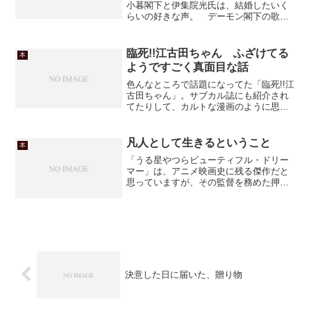
小暮閣下と伊集院光氏は、結婚したいく
らいの好きな声。 デーモン閣下の歌声
は言うに及ばず、伊集院氏のダミ声も結
構好きなんですよねー。あのダミ声で繰
り出される毒舌を聞くとゾクゾクします
臨死!!江古田ちゃん ふざけてる
本
（変態？)この本はメール...
ようですごく真面目な話
色んなところで話題になってた「臨死!!江
古田ちゃん」。サブカル誌にも紹介され
てたりして、カルトな漫画のように思わ
れがちだけど、本質はすごく真面目な話
だったりする（笑）表紙や毎回の扉絵を
見たり、主人公が部屋では全裸だったり
凡人として生きるということ
本
すると、ちょっと見は...
「うる星やつらビューティフル・ドリー
マー」は、アニメ映画史に残る傑作だと
思っていますが、その監督を務めた押井
守氏は、その後あまりヒットを飛ばして
いませんでしたね。世界的に注目された
のは士郎正宗氏原作の「攻殻機動隊」を
撮ってから。その続編であ...
決意した日に届いた、贈り物