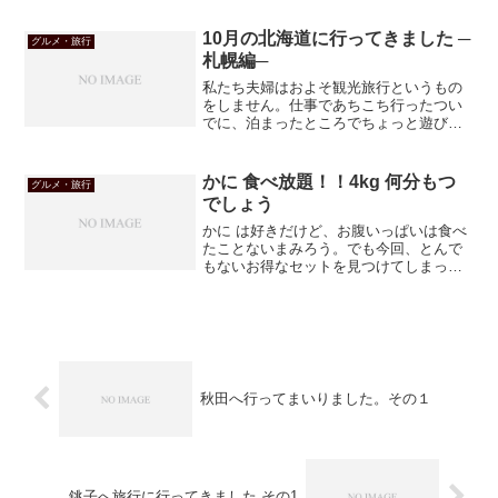
むずがるタイプではないので 助かってお
ります。あなたいつもありがとう。ま、
10月の北海道に行ってきました ─
グルメ・旅行
もし怒り出したら黙らせ...
札幌編─
私たち夫婦はおよそ観光旅行というもの
をしません。仕事であちこち行ったつい
でに、泊まったところでちょっと遊び、
大変満足して帰ってくるのが関の山。あ
る意味、非常に文化的水準の低い人たち
といえましょう。しかし子供が出来ると
かに 食べ放題！！4kg 何分もつ
グルメ・旅行
ちょっと変わるもんですね...
でしょう
かに は好きだけど、お腹いっぱいは食べ
たことないまみろう。でも今回、とんで
もないお得なセットを見つけてしまって
狂喜しております。
秋田へ行ってまいりました。その１
銚子へ旅行に行ってきました その1