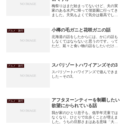
梅祭りはまだ始まってないけど、夫の実
家のある水戸に帰って偕楽園に行ってき
ました。天気もよくて気分は最高でし
た！
小樽の毛ガニと花咲ガニの話
グルメ・旅行
北海道の話をしたからには、かにの話も
しなくてはならないと思うのです。って
ただ、延々と食い物の話をしたいだけじ
ゃないのかって気もしますが、食うこと
が喜びなのです。わかってください。先
日北海道の小樽に行って、海産物をお土
産にあちこちに送りました...
スパリゾートハワイアンズその3
グルメ・旅行
スパリゾートハワイアンズで遊んできま
した～その3。
アフタヌーンティーを制覇したい
グルメ・旅行
欲望にかられている話
我が家のひとり息子も、低学年児童では
なくなり、ひとりで出歩くことが増えま
した。うちの旦那さまはある意味「大き
な息子」なわけですが、世話をしないと